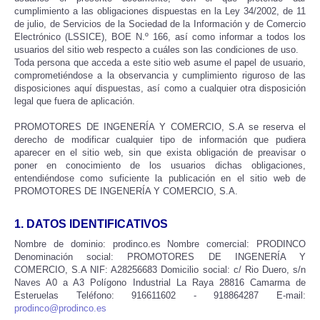
cumplimiento a las obligaciones dispuestas en la Ley 34/2002, de 11
de julio, de Servicios de la Sociedad de la Información y de Comercio
Electrónico (LSSICE), BOE N.º 166, así como informar a todos los
usuarios del sitio web respecto a cuáles son las condiciones de uso.
Toda persona que acceda a este sitio web asume el papel de usuario,
comprometiéndose a la observancia y cumplimiento riguroso de las
disposiciones aquí dispuestas, así como a cualquier otra disposición
legal que fuera de aplicación.
PROMOTORES DE INGENERÍA Y COMERCIO, S.A se reserva el
derecho de modificar cualquier tipo de información que pudiera
aparecer en el sitio web, sin que exista obligación de preavisar o
poner en conocimiento de los usuarios dichas obligaciones,
entendiéndose como suficiente la publicación en el sitio web de
PROMOTORES DE INGENERÍA Y COMERCIO, S.A.
1. DATOS IDENTIFICATIVOS
Nombre de dominio: prodinco.es Nombre comercial: PRODINCO
Denominación social: PROMOTORES DE INGENERÍA Y
COMERCIO, S.A NIF: A28256683 Domicilio social: c/ Rio Duero, s/n
Naves A0 a A3 Polígono Industrial La Raya 28816 Camarma de
Esteruelas Teléfono: 916611602 - 918864287 E-mail:
prodinco@prodinco.es