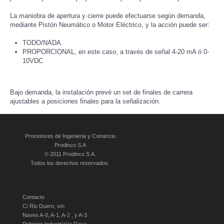
La maniobra de apertura y cierre puede efectuarse según demanda,
mediante Pistón Neumático o Motor Eléctrico, y la acción puede ser:
TODO/NADA.
PROPORCIONAL, en este caso, a través de señal 4-20 mA ó 0-
10VDC
Bajo demanda, la instalación prevé un set de finales de carrera
ajustables a posiciones finales para la señalización.
Promotores de Ingenieria y Comercio
Prodinco S.A
© 2011 Prodinco S.A.
Todos los derechos reservados.
Contacto
C/ Rio Duero, s/n
Naves A-0, A-1, A-2 , y A-3